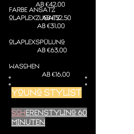
ab €42,00
farbe Ansatz
ab €52,50
olaplexzusatz
ab €31,00
olaplexspülung
ab €63,00
waschen
ab €16,00
Young stylist
Sch
erenstyling 60
Minuten