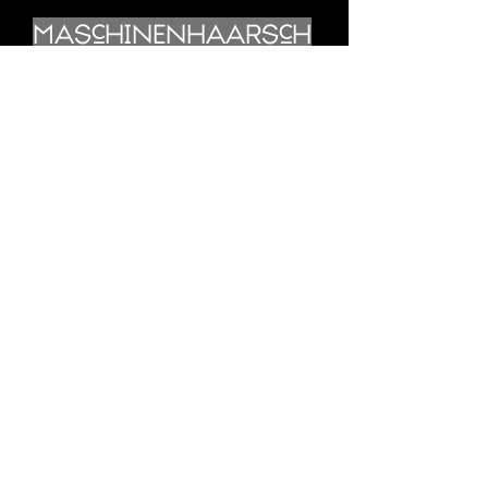
Maschinenhaarsch
nitt 30 Minuten
Waschen+Maschinenhaarsc
hnitt+föhnen €47,50
Bartservice ganz
€21,00
NEU!
STUDENTEN
ANGEBOT
MIA!
MASCHINENHAARSCHNITT
30 MINUTEN
WASCHEN+MASCHINENHAARSCHNITT+FÖHNEN