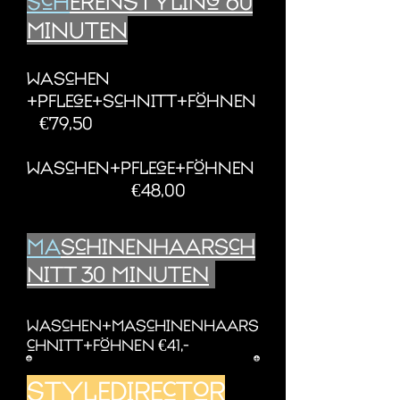
Sch
erenstyling 60
Minuten
Waschen
+pflege+schnitt+föhnen
€79,50
Waschen+pflege+föhnen
€48,00
Ma
schinenhaarsch
nitt 30 Minuten
Waschen+Maschinenhaars
chnitt+föhnen €41,-
styledirector