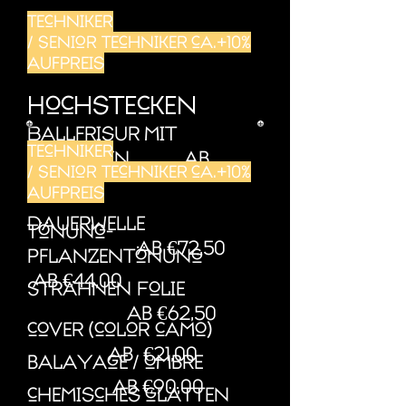
Techniker
/ Senior Techniker ca.+10%
aufpreis
Hochstecken
Ballfrisur mit
Techniker
eindrehen ab
/ Senior Techniker ca.+10%
€88,00
aufpreis
Dauerwelle
Tönung-
ab €72,50
pflanzentönung
ab €44,00
Strähnen Folie
ab €62,50
cover (color
camo
)
ab €21,00
balayage / ombre
ab €90,00
chemisches glätten