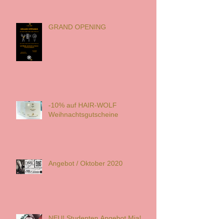
GRAND OPENING
-10% auf HAIR-WOLF
Weihnachtsgutscheine
Angebot / Oktober 2020
NEU! Studenten Angebot Mia!