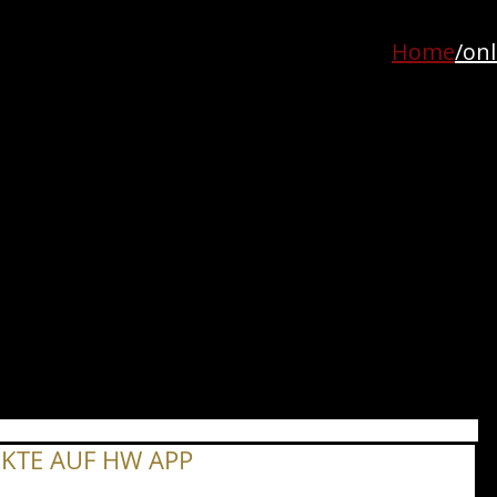
Home
/on
NKTE AUF HW APP