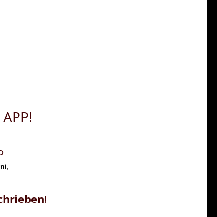
 APP!
P
ni
,
chrieben!